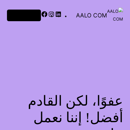
لينكد
إنستجرام
فيسبوك
إن
AALO COM
تسجيل الدخول
عفوًا، لكن القادم
أفضل! إننا نعمل