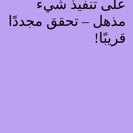
على تنفيذ شيء
مذهل – تحقق مجددًا
قريبًا!